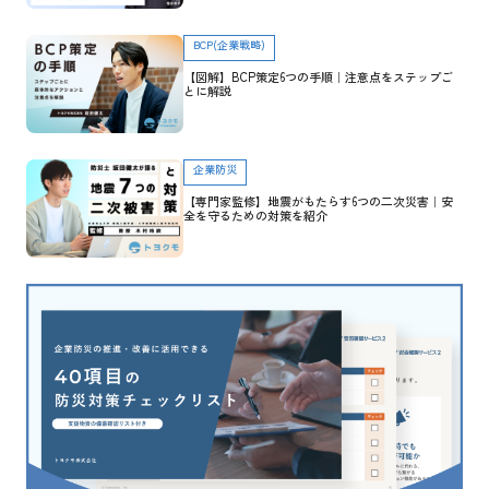
BCP(企業戦略)
【図解】BCP策定6つの手順｜注意点をステップご
とに解説
企業防災
【専門家監修】地震がもたらす6つの二次災害｜安
全を守るための対策を紹介