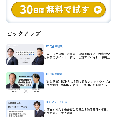
ピックアップ
BCP(企業戦略)
南海トラフ地震・首都直下地震に備える、被害想定
と対策のポイント｜備え・防災アドバイザー高荷智
也×トヨクモ 田里友彦【企業防災特集】
BCP(企業戦略)
【対談記事】BCMとは？取り組むメリットや各プロ
セスを解説｜福岡氏と防災士・坂田との対談から学
ぶ
コンプライアンス
弁護士が教える安全衛生委員会！設置要件や罰則、
おすすめテーマも解説