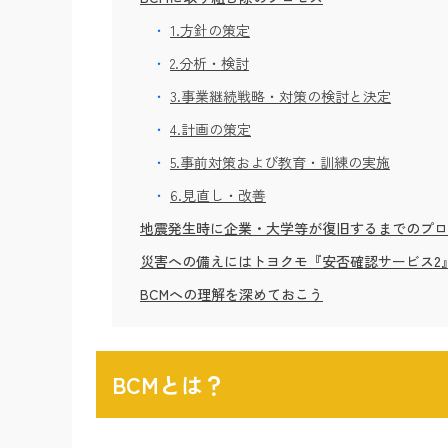
1.方針の策定
2.分析・検討
3.事業継続戦略・対策の検討と決定
4.計画の策定
5.事前対策および教育・訓練の実施
6.見直し・改善
地震発生時に企業・大学等が復旧するまでのプロ
災害への備えにはトヨクモ『安否確認サービス2
BCMへの理解を深めておこう
BCMとは？