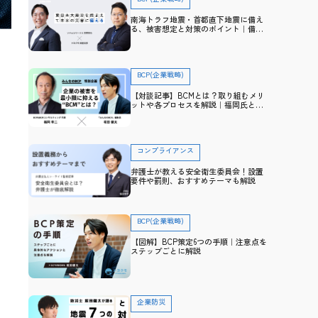
南海トラフ地震・首都直下地震に備え
る、被害想定と対策のポイント｜備
え・防災アドバイザー高荷智也×トヨ
クモ 田里友彦【企業防災特集】
BCP(企業戦略)
【対談記事】BCMとは？取り組むメリ
ットや各プロセスを解説｜福岡氏と防
災士・坂田との対談から学ぶ
コンプライアンス
弁護士が教える安全衛生委員会！設置
要件や罰則、おすすめテーマも解説
BCP(企業戦略)
【図解】BCP策定6つの手順｜注意点を
ステップごとに解説
企業防災