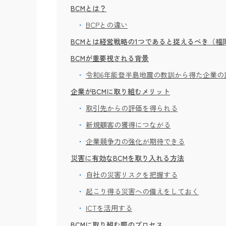
BCMとは？
BCPとの違い
BCMとは経営戦略の1つであると捉えるべき（福
BCMが重要視される背景
令和6年能登半島地震の教訓から得た企業の
企業がBCMに取り組むメリット
取引先からの評価を得られる
新規顧客の獲得につながる
企業競争力の強化が期待できる
災害に有効なBCMを取り入れる方法
自社の災害リスクを把握する
起こり得る災害への備えをしておく
ICTを活用する
BCMに取り組む際のプロセス