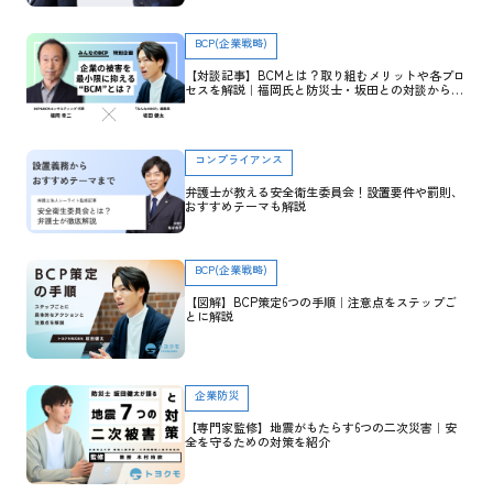
BCP(企業戦略)
【対談記事】BCMとは？取り組むメリットや各プロ
セスを解説｜福岡氏と防災士・坂田との対談から学
ぶ
コンプライアンス
弁護士が教える安全衛生委員会！設置要件や罰則、
おすすめテーマも解説
BCP(企業戦略)
【図解】BCP策定6つの手順｜注意点をステップご
とに解説
企業防災
【専門家監修】地震がもたらす6つの二次災害｜安
全を守るための対策を紹介