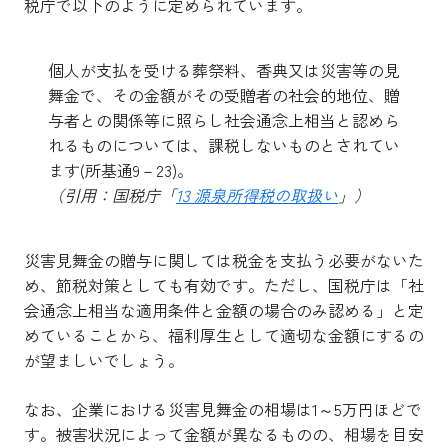
税庁で以下のように定められています。
個人が支払を受ける葬祭料、香典又は災害等の見
舞金で、その金額がその受贈者の社会的地位、贈
与者との関係等に照らし社会通念上相当と認めら
れるものについては、課税しないものとされてい
ます(所基通9－23)。
（引用：国税庁「
13 源泉所得税の取扱い
」）
災害見舞金の贈与に関しては税金を支払う必要がないた
め、節税対策としても有効です。ただし、国税庁は「社
会通念上相当な適用条件と金額の場合のみ認める」と定
めていることから、福利厚生として適切な金額にするの
が望ましいでしょう。
なお、企業における災害見舞金の相場は1～5万円ほどで
す。被害状況によって金額が異なるものの、相場を目安