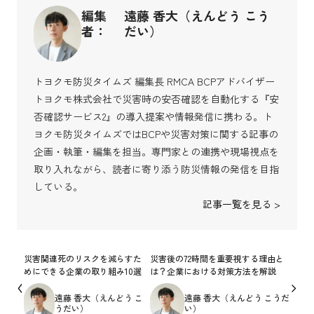
編集
遠藤 香大（えんどう こう
者：
だい）
トヨクモ防災タイムズ 編集長 RMCA BCPアドバイザー
トヨクモ株式会社で災害時の安否確認を自動化する『安
否確認サービス2』の導入提案や情報発信に携わる。ト
ヨクモ防災タイムズではBCPや災害対策に関する記事の
企画・執筆・編集を担当。専門家との連携や現場視点を
取り入れながら、読者に寄り添う防災情報の発信を目指
している。
記事一覧を見る >
災害関連死のリスクを減らすた
災害後の72時間を重要視する理由と
めにできる企業の取り組み10選
は？企業における対策方法を解説
遠藤 香大（えんどう こ
遠藤 香大（えんどう こうだ
うだい）
い）