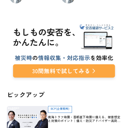
ピックアップ
BCP(企業戦略)
南海トラフ地震・首都直下地震に備える、被害想定
と対策のポイント｜備え・防災アドバイザー高荷智
也×トヨクモ 田里友彦【企業防災特集】