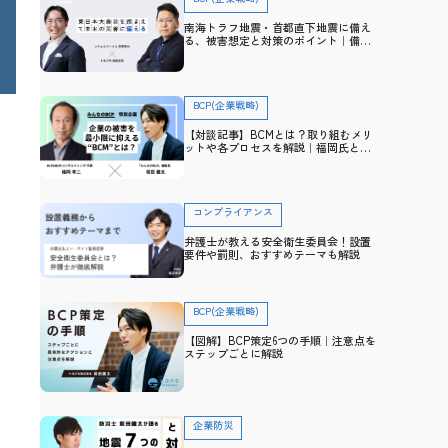
南海トラフ地震・首都直下地震に備え
る、被害想定と対策のポイント｜備
え・防災アドバイザー高荷智也×トヨ
クモ 田里友彦【企業防災特集】
BCP(企業戦略)
【対談記事】BCMとは？取り組むメリ
ットや各プロセスを解説｜福岡氏と防
災士・坂田との対談から学ぶ
コンプライアンス
弁護士が教える安全衛生委員会！設置
要件や罰則、おすすめテーマも解説
BCP(企業戦略)
【図解】BCP策定6つの手順｜注意点を
ステップごとに解説
企業防災