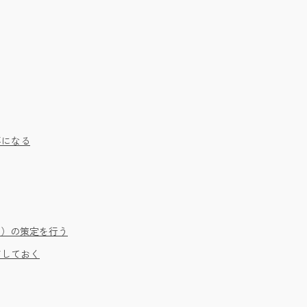
要になる
画）の策定を行う
ドしておく