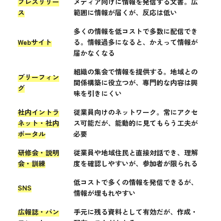
プレスリリー
メディア向けに情報を発信する文書。広
ス
範囲に情報が届くが、反応は低い
多くの情報を低コストで多数に配信でき
Webサイト
る。情報過多になると、かえって情報が
届かなくなる
組織の集会で情報を提供する。地域との
ブリーフィン
関係構築に役立つが、専門的な内容は興
グ
味を引きにくい
社内イントラ
従業員向けのネットワーク。常にアクセ
ネット・社内
ス可能だが、能動的に見てもらう工夫が
ポータル
必要
研修会・説明
従業員や地域住民と直接対話でき、理解
会・訓練
度を確認しやすいが、参加者が限られる
低コストで多くの情報を発信できるが、
SNS
情報が埋もれやすい
広報誌・パン
手元に残る資料として有効だが、作成・