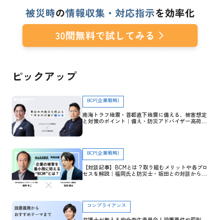
ピックアップ
BCP(企業戦略)
南海トラフ地震・首都直下地震に備える、被害想定
と対策のポイント｜備え・防災アドバイザー高荷智
也×トヨクモ 田里友彦【企業防災特集】
BCP(企業戦略)
【対談記事】BCMとは？取り組むメリットや各プロ
セスを解説｜福岡氏と防災士・坂田との対談から学
ぶ
コンプライアンス
弁護士が教える安全衛生委員会！設置要件や罰則、