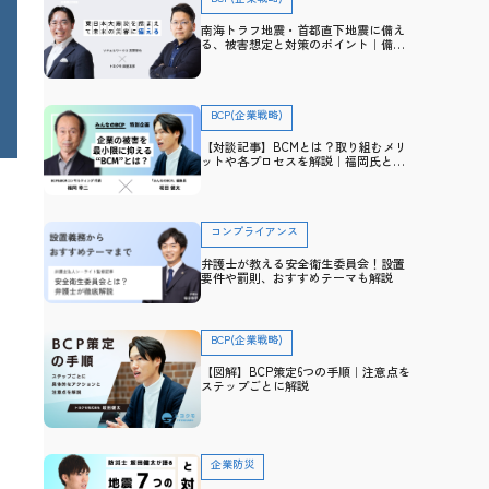
南海トラフ地震・首都直下地震に備え
る、被害想定と対策のポイント｜備
え・防災アドバイザー高荷智也×トヨ
クモ 田里友彦【企業防災特集】
BCP(企業戦略)
【対談記事】BCMとは？取り組むメリ
ットや各プロセスを解説｜福岡氏と防
災士・坂田との対談から学ぶ
コンプライアンス
弁護士が教える安全衛生委員会！設置
要件や罰則、おすすめテーマも解説
BCP(企業戦略)
【図解】BCP策定6つの手順｜注意点を
ステップごとに解説
企業防災