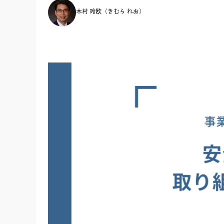
木村 玲欧（きむら れお）