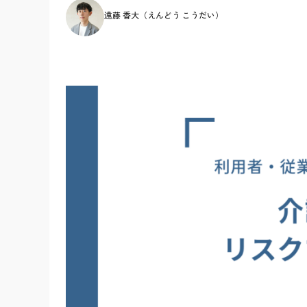
遠藤 香大（えんどう こうだい）