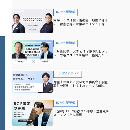
BCP(企業戦略)
南海トラフ地震・首都直下地震に備え
る、被害想定と対策のポイント｜備
え・防災アドバイザー高荷智也×トヨ
クモ 田里友彦【企業防災特集】
BCP(企業戦略)
【対談記事】BCMとは？取り組むメリ
ットや各プロセスを解説｜福岡氏と防
災士・坂田との対談から学ぶ
コンプライアンス
弁護士が教える安全衛生委員会！設置
要件や罰則、おすすめテーマも解説
BCP(企業戦略)
【図解】BCP策定6つの手順｜注意点を
ステップごとに解説