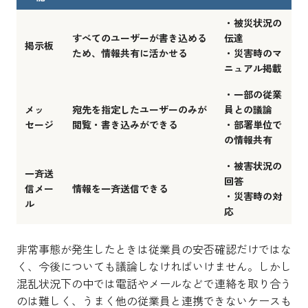
・被災状況の
すべてのユーザーが書き込める
伝達
掲示板
ため、情報共有に活かせる
・災害時のマ
ニュアル掲載
・一部の従業
メッ
宛先を指定したユーザーのみが
員との議論
セージ
閲覧・書き込みができる
・部署単位で
の情報共有
・被害状況の
一斉送
回答
信メー
情報を一斉送信できる
・災害時の対
ル
応
非常事態が発生したときは従業員の安否確認だけではな
く、今後についても議論しなければいけません。しかし
混乱状況下の中では電話やメールなどで連絡を取り合う
のは難しく、うまく他の従業員と連携できないケースも