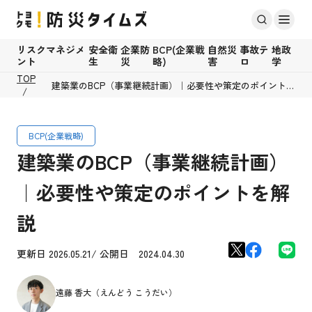
リスクマネジメ
安全衛
企業防
BCP(企業戦
自然災
事故テ
地政
ント
生
災
略)
害
ロ
学
TOP
建築業のBCP（事業継続計画）｜必要性や策定のポイント
を解説
BCP(企業戦略)
建築業のBCP（事業継続計画）
｜必要性や策定のポイントを解
説
更新日 2026.05.21/ 公開日 2024.04.30
遠藤 香大（えんどう こうだい）