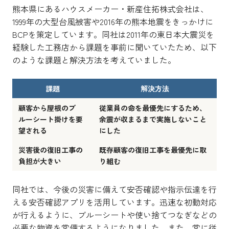
熊本県にあるハウスメーカー・新産住拓株式会社は、
1999年の大型台風被害や2016年の熊本地震をきっかけに
BCPを策定しています。同社は2011年の東日本大震災を
経験した工務店から課題を事前に聞いていたため、以下
のような課題と解決方法を考えていました。
課題
解決方法
顧客から屋根のブ
従業員の命を最優先にするため、
ルーシート掛けを要
余震が収まるまで実施しないこと
望される
にした
災害後の復旧工事の
既存顧客の復旧工事を最優先に取
負担が大きい
り組む
同社では、今後の災害に備えて安否確認や指示伝達を行
える安否確認アプリを活用しています。迅速な初動対応
が行えるように、ブルーシートや使い捨てつなぎなどの
必要な物資を常備するようになりました。また、常に従