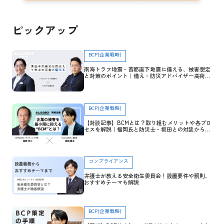
ピックアップ
BCP(企業戦略)
南海トラフ地震・首都直下地震に備える、被害想定
と対策のポイント｜備え・防災アドバイザー高荷智
也×トヨクモ 田里友彦【企業防災特集】
BCP(企業戦略)
【対談記事】BCMとは？取り組むメリットや各プロ
セスを解説｜福岡氏と防災士・坂田との対談から学
ぶ
コンプライアンス
弁護士が教える安全衛生委員会！設置要件や罰則、
おすすめテーマも解説
BCP(企業戦略)