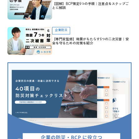
【図解】BCP策定6つの手順｜注意点をステップご
とに解説
企業防災
【専門家監修】地震がもたらす6つの二次災害｜安
全を守るための対策を紹介