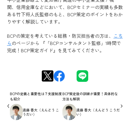
関、信用金庫などにおいて、BCPセミナーの実績も多数
ある竹下将人氏監修のもと、BCP策定のポイントをわか
りやすく解説しています。
BCPの策定を考えている総務・防災担当者の方は、
こち
ら
のページから 『「BCPコンサルタント監修」1時間で
完成！BCP策定ガイド』を見てみてください。
BCPの定義と重要性は？支援制度
BCP策定後の訓練が重要！具体的な
も紹介
方法も解説
遠藤 香大（えんどう こ
遠藤 香大（えんどう こうだ
うだい）
い）