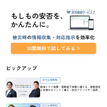
ピックアップ
BCP(企業戦略)
南海トラフ地震・首都直下地震に備える、被害想定
と対策のポイント｜備え・防災アドバイザー高荷智
也×トヨクモ 田里友彦【企業防災特集】
BCP(企業戦略)