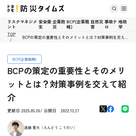
リスクマネジメ
安全衛
企業防
BCP(企業戦
自然災
事故テ
地政
ント
生
災
略)
害
ロ
学
TOP
BCPの策定の重要性とそのメリットとは？対策事例を交え
て紹介
BCP(企業戦略)
BCPの策定の重要性とそのメリ
ットとは？対策事例を交えて紹
介
更新日 2025.05.26/ 公開日 2022.12.27
遠藤 香大（えんどう こうだい）