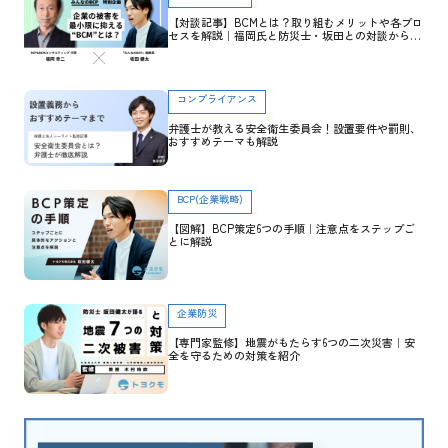
【対談記事】BCMとは？取り組むメリットや各プロ
セスを解説｜福岡氏と防災士・坂田との対談から学
ぶ
コンプライアンス
弁護士が教える安全衛生委員会！設置要件や罰則、
おすすめテーマも解説
BCP(企業戦略)
【図解】BCP策定6つの手順｜注意点をステップご
とに解説
企業防災
【専門家監修】地震がもたらす6つの二次災害｜安
全を守るための対策を紹介