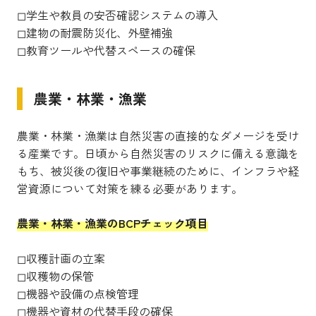
◻︎学生や教員の安否確認システムの導入
◻︎建物の耐震防災化、外壁補強
◻︎教育ツールや代替スペースの確保
農業・林業・漁業
農業・林業・漁業は自然災害の直接的なダメージを受け
る産業です。日頃から自然災害のリスクに備える意識を
もち、被災後の復旧や事業継続のために、インフラや経
営資源について対策を練る必要があります。
農業・林業・漁業のBCPチェック項目
◻︎収穫計画の立案
◻︎収穫物の保管
◻︎機器や設備の点検管理
◻︎機器や資材の代替手段の確保