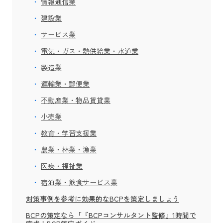
情報通信業
建設業
サービス業
電気・ガス・熱供給業・水道業
製造業
運輸業・郵便業
不動産業・物品賃貸業
小売業
教育・学習支援業
農業・林業・漁業
医療・福祉業
宿泊業・飲食サービス業
対策事例を参考に効果的なBCPを策定しましょう
BCPの策定なら「『BCPコンサルタント監修』1時間で