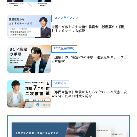
ぶ
コンプライアンス
弁護士が教える安全衛生委員会！設置要件や罰則、
おすすめテーマも解説
BCP(企業戦略)
【図解】BCP策定6つの手順｜注意点をステップご
とに解説
企業防災
【専門家監修】地震がもたらす6つの二次災害｜安
全を守るための対策を紹介