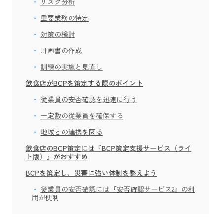
リスク分析
重要業務の特定
対策の検討
計画書の作成
訓練の実施と見直し
飲食店がBCPを策定する際のポイント
従業員の安否確認を迅速に行う
一定数の従業員を確保する
地域との連携を図る
飲食店のBCP策定には『BCP策定支援サービス（ライ
ト版）』がおすすめ
BCPを策定し、災害に強い体制を整えよう
従業員の安否確認には『安否確認サービス2』の利
用が便利