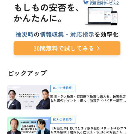
ピックアップ
BCP(企業戦略)
南海トラフ地震・首都直下地震に備える、被害想定
と対策のポイント｜備え・防災アドバイザー高荷智
也×トヨクモ 田里友彦【企業防災特集】
BCP(企業戦略)
【対談記事】BCMとは？取り組むメリットや各プロ
セスを解説｜福岡氏と防災士・坂田との対談から学