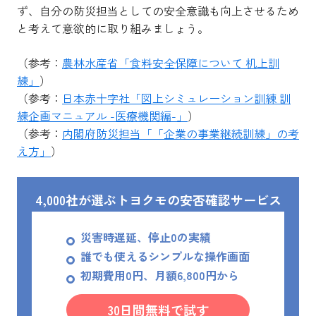
ず、自分の防災担当としての安全意識も向上させるため
と考えて意欲的に取り組みましょう。
（参考：
農林水産省「食料安全保障について 机上訓
練」
）
（参考：
日本赤十字社「図上シミュレーション訓練 訓
練企画マニュアル -医療機関編-」
）
（参考：
内閣府防災担当「「企業の事業継続訓練」の考
え方」
）
4,000社が選ぶトヨクモの安否確認サービス
災害時遅延、停止0の実績
誰でも使えるシンプルな操作画面
初期費用0円、月額6,800円から
30日間無料で試す