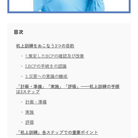
目次
机上訓練をおこなう3つの目的
1.策定したBCPの確認及び改善
2.BCPの手続きの認識
3.災害への意識の醸成
「計画・準備」「実施」「評価」——机上訓練の手順
は3ステップ
計画・準備
実施
評価
「机上訓練」各ステップでの重要ポイント