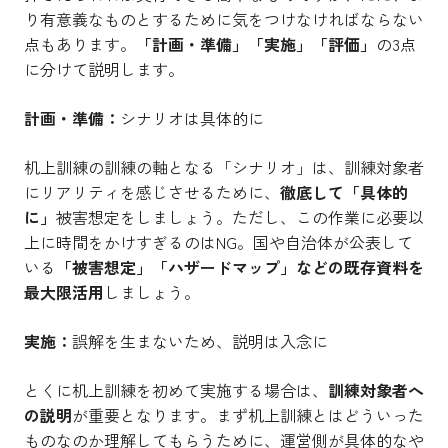
り有意義なものとするために気をつけなければならない
点もあります。
「計画・準備」「実施」「評価」
の3点
に分けて説明します。
計画・準備：
シナリオは具体的に
机上訓練の訓練の軸となる「シナリオ」は、訓練対象者
にリアリティを感じさせるために、
徹底して「具体的
に」
被害想定をしましょう。ただし、この作業に必要以
上に時間をかけすぎるのはNG。国や自治体が公表して
いる
「被害想定」「ハザードマップ」などの既存資料を
最大限活用
しましょう。
実施：
誤解を生まないため、説明は入念に
とくに机上訓練を初めて実施する場合は、
訓練対象者へ
の説明
が重要となります。まず机上訓練とはどういった
ものなのか理解してもらうために、運営側が具体的なや