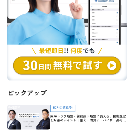
ピックアップ
BCP(企業戦略)
南海トラフ地震・首都直下地震に備える、被害想定
と対策のポイント｜備え・防災アドバイザー高荷智
也×トヨクモ 田里友彦【企業防災特集】