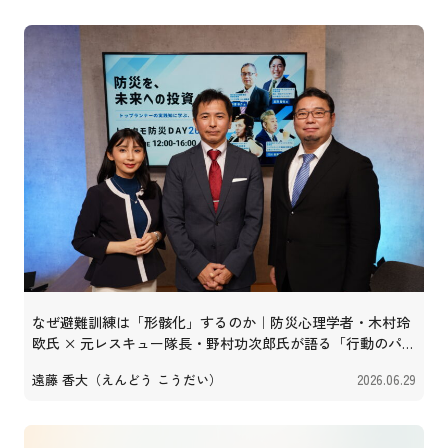
なぜ避難訓練は「形骸化」するのか｜防災心理学者・木村玲
欧氏 × 元レスキュー隊長・野村功次郎氏が語る「行動のパッ
ケージ化」
遠藤 香大（えんどう こうだい）
2026.06.29