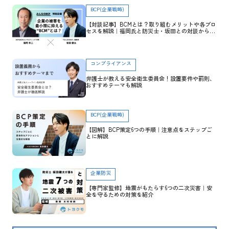
BCP(企業戦略)
【対談記事】BCMとは？取り組むメリットや各プロ
セスを解説｜福岡氏と防災士・坂田との対談から学
ぶ
コンプライアンス
弁護士が教える安全衛生委員会！設置要件や罰則、
おすすめテーマも解説
BCP(企業戦略)
【図解】BCP策定6つの手順｜注意点をステップご
とに解説
企業防災
【専門家監修】地震がもたらす6つの二次災害｜安
全を守るための対策を紹介