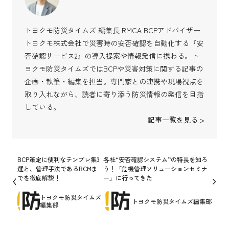
トヨクモ防災タイムズ 編集長 RMCA BCPアドバイザー
トヨクモ株式会社で災害時の安否確認を自動化する『安
否確認サービス2』の導入提案や情報発信に携わる。ト
ヨクモ防災タイムズではBCPや災害対策に関する記事の
企画・執筆・編集を担当。専門家との連携や現場視点を
取り入れながら、読者に寄り添う防災情報の発信を目指
している。
記事一覧を見る >
BCP策定に便利なテンプレ集3
各社“安否確認システム”の特長を知ろ
選と、管理手法であるBCMま
う！「危機管理ソリューションセミナ
でを徹底解説！
ー」に行ってきた
トヨクモ防災タイムズ
トヨクモ防災タイムズ編集部
編集部