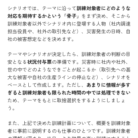
シナリオでは、テーマに沿って
訓練対象者にどのような
対応を期待するかという「骨子」
をまず決め、そこから
訓練対象者以外でシナリオ内に登場する人物（社内調達
担当役員や、社外の取引先など）、災害発生の日時、自
社の被害想定などを決めます。
テーマやシナリオが決定したら、訓練対象者の判断の目
安となる
状況付与票
の準備です。災害時に社内や社外、
世の中でどのようなできごとが起こるか（取引先への甚
大な被害や自社の生産ラインの停止など）、シナリオを
ベースとして作成します。ただし、
あまりに情報が多す
ぎると訓練対象者も限られた時間の中では処理できない
ため、テーマをもとに取捨選択をするようにしましょ
う。
また、上記で決めた訓練計画について、概要を訓練対象
者に事前に説明するのも仕事のひとつです。訓練対象者