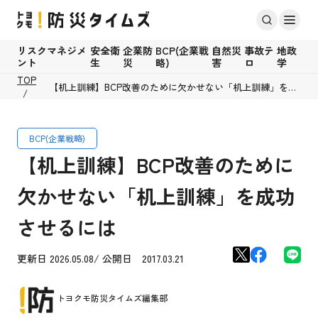
リスクマネジメ
安全衛
企業防
BCP(企業戦
自然災
事故テ
地政
ント
生
災
略)
害
ロ
学
TOP
【机上訓練】BCP改善のために欠かせない「机上訓練」を成
功させるには
BCP(企業戦略)
【机上訓練】BCP改善のために
欠かせない「机上訓練」を成功
させるには
更新日 2026.05.08/ 公開日 2017.03.21
トヨクモ防災タイムズ編集部