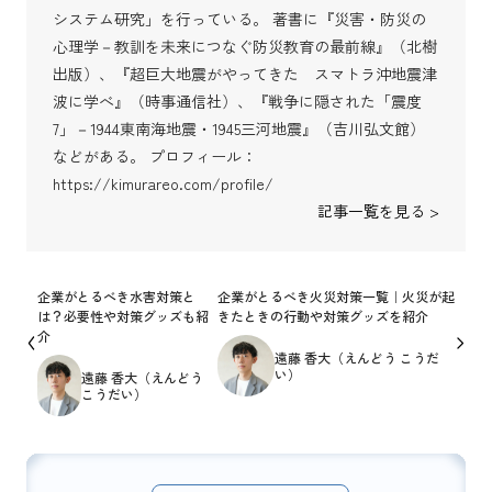
システム研究」を行っている。 著書に『災害・防災の
心理学－教訓を未来につなぐ防災教育の最前線』（北樹
出版）、『超巨大地震がやってきた スマトラ沖地震津
波に学べ』（時事通信社）、『戦争に隠された「震度
7」－1944東南海地震・1945三河地震』（吉川弘文館）
などがある。 プロフィール：
https://kimurareo.com/profile/
記事一覧を見る >
企業がとるべき水害対策と
企業がとるべき火災対策一覧｜火災が起
は？必要性や対策グッズも紹
きたときの行動や対策グッズを紹介
介
遠藤 香大（えんどう こうだ
い）
遠藤 香大（えんどう
こうだい）