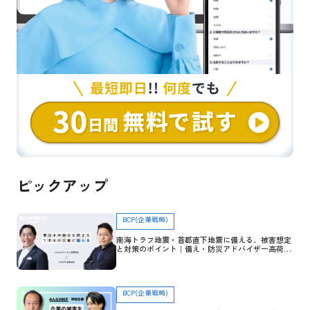
ピックアップ
BCP(企業戦略)
南海トラフ地震・首都直下地震に備える、被害想定
と対策のポイント｜備え・防災アドバイザー高荷智
也×トヨクモ 田里友彦【企業防災特集】
BCP(企業戦略)