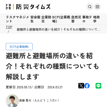
リスクマネジメ
安全衛
企業防
BCP(企業戦
自然災
事故テ
地政
ント
生
災
略)
害
ロ
学
TOP
避難所と避難場所の違いを紹介！それぞれの種類についても
解説します
BCP(企業戦略)
避難所と避難場所の違いを紹
介！それぞれの種類についても
解説します
更新日 2026.05.13/ 公開日 2024.03.21
遠藤 香大（えんどう こうだい）