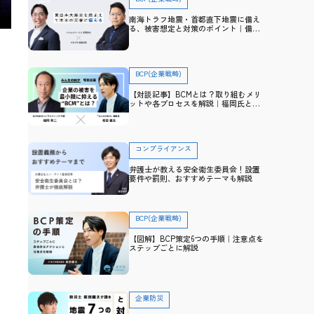
南海トラフ地震・首都直下地震に備え
る、被害想定と対策のポイント｜備
え・防災アドバイザー高荷智也×トヨ
クモ 田里友彦【企業防災特集】
BCP(企業戦略)
【対談記事】BCMとは？取り組むメリ
ットや各プロセスを解説｜福岡氏と防
災士・坂田との対談から学ぶ
コンプライアンス
弁護士が教える安全衛生委員会！設置
要件や罰則、おすすめテーマも解説
BCP(企業戦略)
【図解】BCP策定6つの手順｜注意点を
ステップごとに解説
企業防災