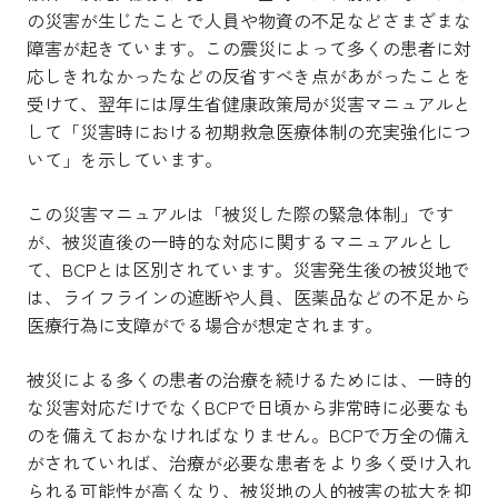
の災害が生じたことで人員や物資の不足などさまざまな
障害が起きています。この震災によって多くの患者に対
応しきれなかったなどの反省すべき点があがったことを
受けて、翌年には厚生省健康政策局が災害マニュアルと
して「災害時における初期救急医療体制の充実強化につ
いて」を示しています。
この災害マニュアルは「被災した際の緊急体制」です
が、被災直後の一時的な対応に関するマニュアルとし
て、BCPとは区別されています。災害発生後の被災地で
は、ライフラインの遮断や人員、医薬品などの不足から
医療行為に支障がでる場合が想定されます。
被災による多くの患者の治療を続けるためには、一時的
な災害対応だけでなくBCPで日頃から非常時に必要なも
のを備えておかなければなりません。BCPで万全の備え
がされていれば、治療が必要な患者をより多く受け入れ
られる可能性が高くなり、被災地の人的被害の拡大を抑