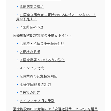
5.傷病者の増加
6.医療従事者が災害時の対応に慣れていない、人
員が不足する
7.医薬品の不足
医療施設のBCP策定の手順とポイント
1.業務・指揮の優先順位付け
2.現状の把握
3.医療需要への対応力の強化
4.インフラ対策
5.従業員の緊急招集対応
6.帰宅困難者の対応
7.被害の想定
8.インフラ復旧の予測
医療施設のBCP対策には『安否確認サービス2』を活用