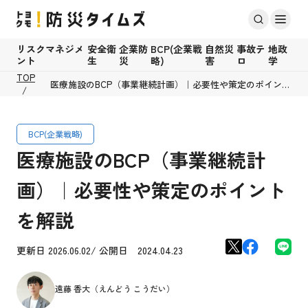
リスクマネジメ
安全衛
企業防
BCP(企業戦
自然災
事故テ
地政
ント
生
災
略)
害
ロ
学
TOP
医療施設のBCP（事業継続計画）｜必要性や策定のポイント
を解説
BCP(企業戦略)
医療施設のBCP（事業継続計
画）｜必要性や策定のポイント
を解説
更新日 2026.06.02/ 公開日 2024.04.23
遠藤 香大（えんどう こうだい）