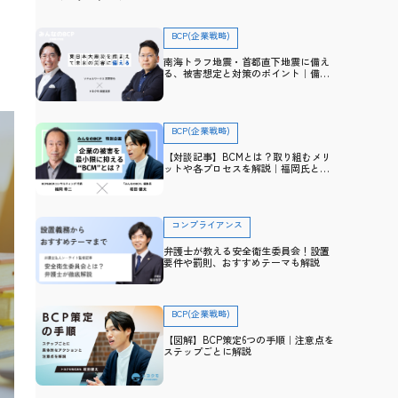
BCP(企業戦略)
南海トラフ地震・首都直下地震に備え
る、被害想定と対策のポイント｜備
え・防災アドバイザー高荷智也×トヨ
クモ 田里友彦【企業防災特集】
BCP(企業戦略)
【対談記事】BCMとは？取り組むメリ
ットや各プロセスを解説｜福岡氏と防
災士・坂田との対談から学ぶ
コンプライアンス
弁護士が教える安全衛生委員会！設置
要件や罰則、おすすめテーマも解説
BCP(企業戦略)
【図解】BCP策定6つの手順｜注意点を
ステップごとに解説