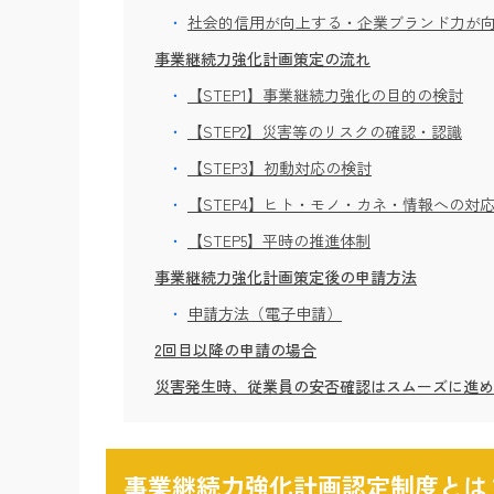
社会的信用が向上する・企業ブランド力が
事業継続力強化計画策定の流れ
【STEP1】事業継続力強化の目的の検討
【STEP2】災害等のリスクの確認・認識
【STEP3】初動対応の検討
【STEP4】ヒト・モノ・カネ・情報への対
【STEP5】平時の推進体制
事業継続力強化計画策定後の申請方法
申請方法（電子申請）
2回目以降の申請の場合
災害発生時、従業員の安否確認はスムーズに進め
事業継続力強化計画認定制度とは