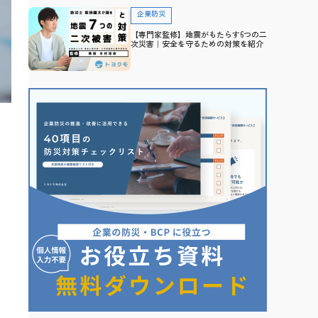
企業防災
【専門家監修】地震がもたらす6つの二
次災害｜安全を守るための対策を紹介