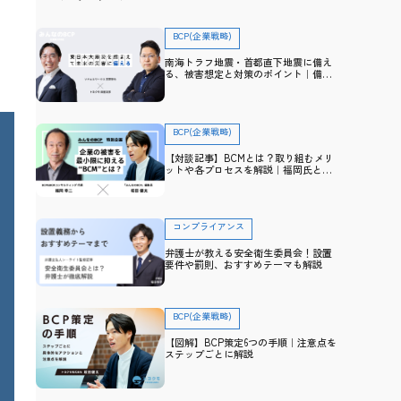
BCP(企業戦略)
南海トラフ地震・首都直下地震に備え
る、被害想定と対策のポイント｜備
え・防災アドバイザー高荷智也×トヨ
クモ 田里友彦【企業防災特集】
BCP(企業戦略)
【対談記事】BCMとは？取り組むメリ
ットや各プロセスを解説｜福岡氏と防
災士・坂田との対談から学ぶ
コンプライアンス
弁護士が教える安全衛生委員会！設置
要件や罰則、おすすめテーマも解説
BCP(企業戦略)
【図解】BCP策定6つの手順｜注意点を
ステップごとに解説