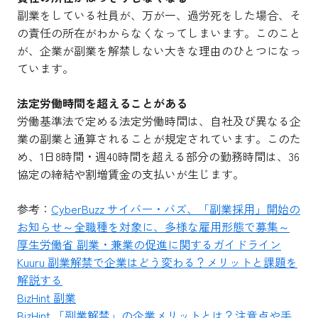
副業をしている社員が、万が一、過労死をした場合、そ
の責任の所在がわからなくなってしまいます。このこと
が、企業が副業を解禁しない大きな理由のひとつになっ
ています。
法定労働時間を超えることがある
労働基準法で定める法定労働時間は、自社及び異なる企
業の副業と通算されることが規定されています。このた
め、1日8時間・週40時間を超える部分の勤務時間は、36
協定の締結や割増賃金の支払いが生じます。
参考：
CyberBuzz サイバー・バズ、「副業採用」開始の
お知らせ～全職種を対象に、多様な雇用形態で募集～
厚生労働省 副業・兼業の促進に関するガイドライン
Kuuru 副業解禁で企業はどう変わる？メリットと課題を
解説する
BizHint 副業
BizHint 「副業解禁」の企業メリットとは？注意点や手