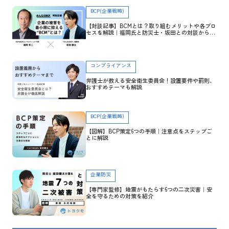
BCP(企業戦略)
【対談記事】BCMとは？取り組むメリットや各プロ
セスを解説｜福岡氏と防災士・坂田との対談から学
ぶ
コンプライアンス
弁護士が教える安全衛生委員会！設置要件や罰則、
おすすめテーマも解説
BCP(企業戦略)
【図解】BCP策定6つの手順｜注意点をステップご
とに解説
企業防災
【専門家監修】地震がもたらす6つの二次災害｜安
全を守るための対策を紹介