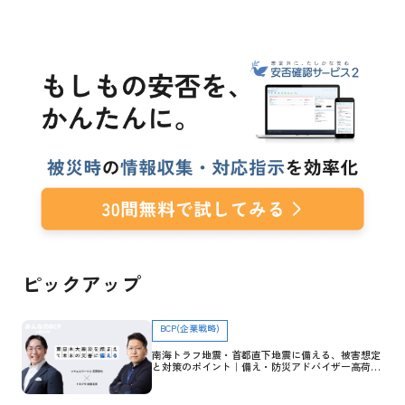
ピックアップ
BCP(企業戦略)
南海トラフ地震・首都直下地震に備える、被害想定
と対策のポイント｜備え・防災アドバイザー高荷智
也×トヨクモ 田里友彦【企業防災特集】