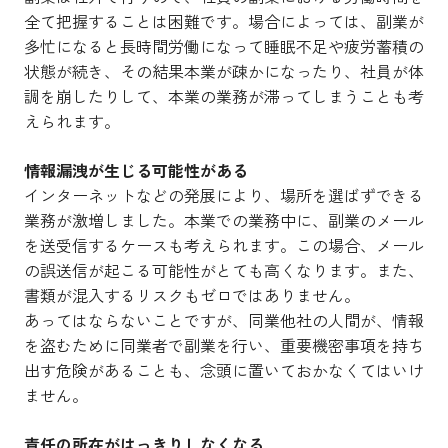
全て把握することは困難です。場合によっては、副業が
多忙になると長時間労働になって睡眠不足や疲労蓄積の
状態が続き、その結果本業が疎かになったり、社員が体
調を崩したりして、本業の業務が滞ってしまうことも考
えられます。
情報漏洩が生じる可能性がある
インターネットなどの発展により、場所を選ばずできる
業務が激増しました。本業での業務中に、副業のメール
を送受信するケースも考えられます。この場合、メール
の誤送信が起こる可能性がとても高くなります。また、
書類が混入するリスクもゼロではありません。
あってはならないことですが、同業他社の人間が、情報
を盗むために同業者で副業を行い、重要機密事項を持ち
出す危険があることも、念頭に置いておかなくてはいけ
ません。
責任の所在がはっきりしなくなる