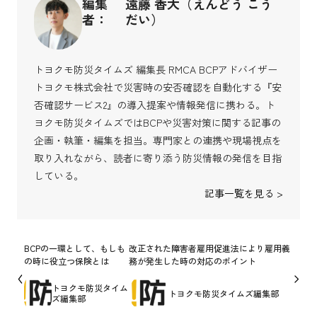
編集
遠藤 香大（えんどう こう
者：
だい）
トヨクモ防災タイムズ 編集長 RMCA BCPアドバイザー
トヨクモ株式会社で災害時の安否確認を自動化する『安
否確認サービス2』の導入提案や情報発信に携わる。ト
ヨクモ防災タイムズではBCPや災害対策に関する記事の
企画・執筆・編集を担当。専門家との連携や現場視点を
取り入れながら、読者に寄り添う防災情報の発信を目指
している。
記事一覧を見る >
BCPの一環として、もしも
改正された障害者雇用促進法により雇用義
の時に役立つ保険とは
務が発生した時の対応のポイント
トヨクモ防災タイム
トヨクモ防災タイムズ編集部
ズ編集部