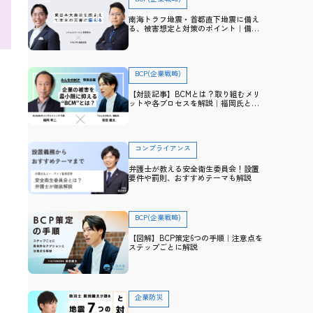
南海トラフ地震・首都直下地震に備え
る、被害想定と対策のポイント｜備
え・防災アドバイザー高荷智也×トヨ
クモ 田里友彦【企業防災特集】
BCP(企業戦略)
【対談記事】BCMとは？取り組むメリ
ットや各プロセスを解説｜福岡氏と防
災士・坂田との対談から学ぶ
コンプライアンス
弁護士が教える安全衛生委員会！設置
要件や罰則、おすすめテーマも解説
BCP(企業戦略)
【図解】BCP策定6つの手順｜注意点を
ステップごとに解説
企業防災