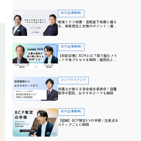
BCP(企業戦略)
南海トラフ地震・首都直下地震に備え
る、被害想定と対策のポイント｜備
え・防災アドバイザー高荷智也×トヨ
クモ 田里友彦【企業防災特集】
BCP(企業戦略)
【対談記事】BCMとは？取り組むメリ
ットや各プロセスを解説｜福岡氏と防
災士・坂田との対談から学ぶ
コンプライアンス
弁護士が教える安全衛生委員会！設置
要件や罰則、おすすめテーマも解説
BCP(企業戦略)
【図解】BCP策定6つの手順｜注意点を
ステップごとに解説