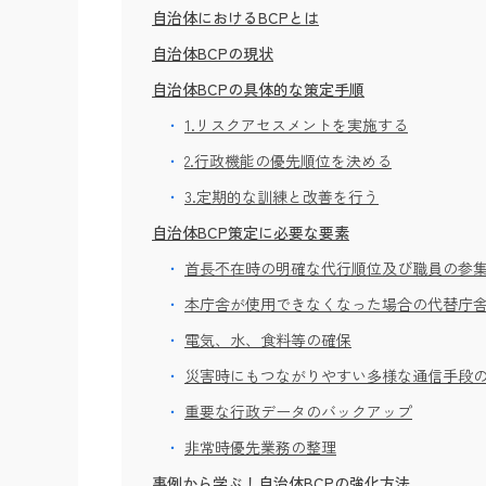
自治体におけるBCPとは
自治体BCPの現状
自治体BCPの具体的な策定手順
1.リスクアセスメントを実施する
2.行政機能の優先順位を決める
3.定期的な訓練と改善を行う
自治体BCP策定に必要な要素
首長不在時の明確な代行順位及び職員の参
本庁舎が使用できなくなった場合の代替庁
電気、水、食料等の確保
災害時にもつながりやすい多様な通信手段
重要な行政データのバックアップ
非常時優先業務の整理
事例から学ぶ！自治体BCPの強化方法