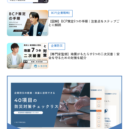
BCP(企業戦略)
【図解】BCP策定6つの手順｜注意点をステップご
とに解説
企業防災
【専門家監修】地震がもたらす6つの二次災害｜安
全を守るための対策を紹介