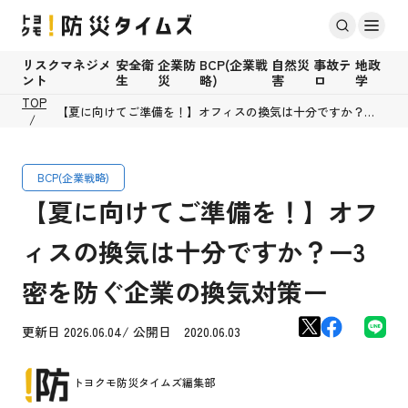
リスクマネジメ
安全衛
企業防
BCP(企業戦
自然災
事故テ
地政
ント
生
災
略)
害
ロ
学
TOP
【夏に向けてご準備を！】オフィスの換気は十分ですか？ー3
密を防ぐ企業の換気対策ー
BCP(企業戦略)
【夏に向けてご準備を！】オフ
ィスの換気は十分ですか？ー3
密を防ぐ企業の換気対策ー
更新日 2026.06.04/ 公開日 2020.06.03
トヨクモ防災タイムズ編集部