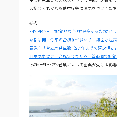
皆様はくれぐれも熱中症等にお気をつけくださ
参考：
FNN PRIME「“記録的な台風”が多かった2
京都新聞「今年の台風なぜ多い？ 海面水温高
気象庁「台風の発生数（201年までの確定値と2
日本気象協会「台風15号まとめ 首都圏で記
<h2id=”title2″>台風によって企業が受ける影響