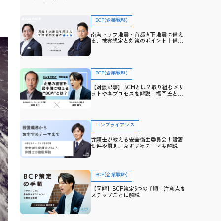
BCP(企業戦略)
南海トラフ地震・首都直下地震に備え
る、被害想定と対策のポイント｜備
え・防災アドバイザー高荷智也×トヨ
クモ 田里友彦【企業防災特集】
BCP(企業戦略)
【対談記事】BCMとは？取り組むメリ
ットや各プロセスを解説｜福岡氏と防
災士・坂田との対談から学ぶ
コンプライアンス
弁護士が教える安全衛生委員会！設置
要件や罰則、おすすめテーマも解説
BCP(企業戦略)
【図解】BCP策定6つの手順｜注意点を
ステップごとに解説