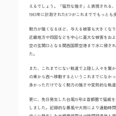
えるでしょう。「猛烈な強さ」と表現される、最
1983年に計測された6つがこれまででもっと
勢力が強くなるほど、与える被害も大きくなり
近畿地方や四国などを中心に甚大な被害をおよ
空の玄関口となる関西国際空港まで水に侵され
た。
また、これまでにない軌道で上陸し人々を驚かせ
の東から西へ移動するというこれまでになかっ
多かっただけでなく勢力の強さや変則的な軌道
更に、先日発生した台風15号は首都圏で猛威を
しました。記録的な暴風や大雨により通勤時間
中心に発生した大規模停電は48時間経過後も