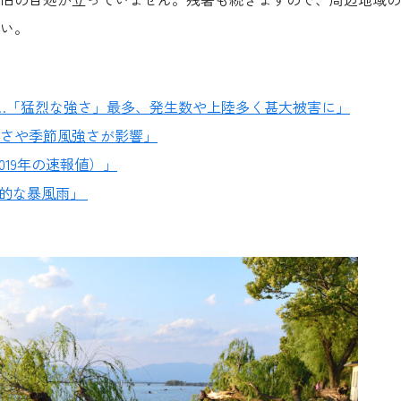
い。
018年…「猛烈な強さ」最多、発生数や上陸多く甚大被害に」
さや季節風強さが影響」
019年の速報値）」
録的な暴風雨」