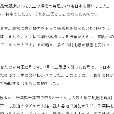
大風速54m/s以上の規模の台風が7つも日本を襲いました。
も多い数字でしたが、それを上回ることになったのです。
ます。非常に強い勢力をもって徳島県を襲った台風21号では、
ぼしました。とくに高潮や暴風による被害が大きく、関西への
てしまったのです。その結果、多くの利用者が被害を受けまし
たのが台風12号です。7月に三重県を襲った12号は、西日本
た軌道で日本に襲い掛かりました。このように、2018年は数が
で横断する台風も印象的でした。
振るい、千葉県千葉市で57.5メートルもの最大瞬間風速を観測
帯にも鉄道のダイヤが大幅に乱れ各地で混乱が生じ、千葉県を
復旧の目処が立っていません。残暑も続きますので、周辺地域の