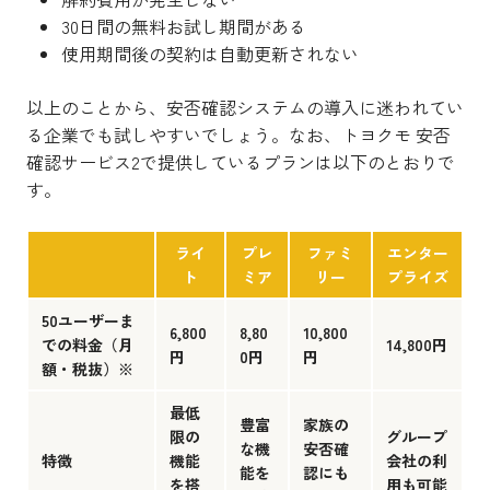
30日間の無料お試し期間がある
使用期間後の契約は自動更新されない
以上のことから、安否確認システムの導入に迷われてい
る企業でも試しやすいでしょう。なお、トヨクモ 安否
確認サービス2で提供しているプランは以下のとおりで
す。
ライ
プレ
ファミ
エンター
ト
ミア
リー
プライズ
50ユーザーま
6,800
8,80
10,800
での料金（月
14,800円
円
0円
円
額・税抜）※
最低
豊富
家族の
限の
グループ
な機
安否確
特徴
機能
会社の利
能を
認にも
を搭
用も可能