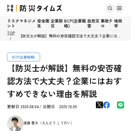
リスクマネジメ
安全衛
企業防
BCP(企業戦
自然災
事故テ
地政
ント
生
災
略)
害
ロ
学
TOP
【防災士が解説】無料の安否確認方法で大丈夫？企業にはお
すすめできない理由を解説
BCP(企業戦略)
【防災士が解説】無料の安否確
認方法で大丈夫？企業にはおす
すめできない理由を解説
更新日 2026.08.04/ 公開日 2025.10.09
遠藤 香大（えんどう こうだい）