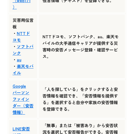
（web171
伝言情報（テキスト）を登録できる。
）
災害用伝言
板
・
NTTド
NTTドコモ、ソフトバンク、au、楽天モ
コモ
バイルの大手通信キャリアが提供する災
・
ソフトバ
害時の安否メッセージ登録・確認サービ
ンク
ス。
・
au
・
楽天モバ
イル
Google
「人を探している」をクリックすると安
パーソン
否情報を確認でき、「安否情報を提供す
ファイン
る」を選択すると自分や家族の安否情報
ダー（安否
を登録できる。
情報）
「無事」または「被害あり」から安否状
LINE安否
況を選択して安否報告ができる。安否報