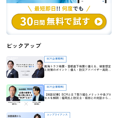
ピックアップ
BCP(企業戦略)
南海トラフ地震・首都直下地震に備える、被害想定
と対策のポイント｜備え・防災アドバイザー高荷智
也×トヨクモ 田里友彦【企業防災特集】
BCP(企業戦略)
【対談記事】BCMとは？取り組むメリットや各プロ
セスを解説｜福岡氏と防災士・坂田との対談から学
ぶ
コンプライアンス