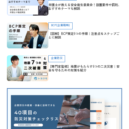
弁護士が教える安全衛生委員会！設置要件や罰則、
おすすめテーマも解説
BCP(企業戦略)
【図解】BCP策定6つの手順｜注意点をステップご
とに解説
企業防災
【専門家監修】地震がもたらす6つの二次災害｜安
全を守るための対策を紹介