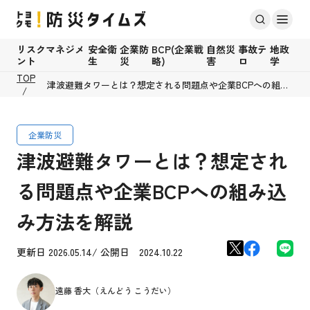
リスクマネジメ
安全衛
企業防
BCP(企業戦
自然災
事故テ
地政
ント
生
災
略)
害
ロ
学
TOP
津波避難タワーとは？想定される問題点や企業BCPへの組み
込み方法を解説
企業防災
津波避難タワーとは？想定され
る問題点や企業BCPへの組み込
み方法を解説
更新日 2026.05.14/ 公開日 2024.10.22
遠藤 香大（えんどう こうだい）