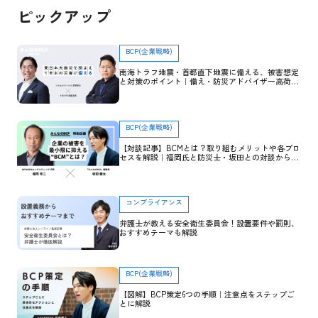
ピックアップ
BCP(企業戦略)
南海トラフ地震・首都直下地震に備える、被害想定
と対策のポイント｜備え・防災アドバイザー高荷智
也×トヨクモ 田里友彦【企業防災特集】
BCP(企業戦略)
【対談記事】BCMとは？取り組むメリットや各プロ
セスを解説｜福岡氏と防災士・坂田との対談から学
ぶ
コンプライアンス
弁護士が教える安全衛生委員会！設置要件や罰則、
おすすめテーマも解説
BCP(企業戦略)
【図解】BCP策定6つの手順｜注意点をステップご
とに解説